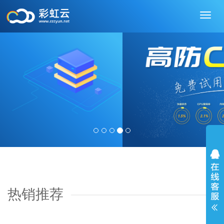
切
换
导
航
热销推荐