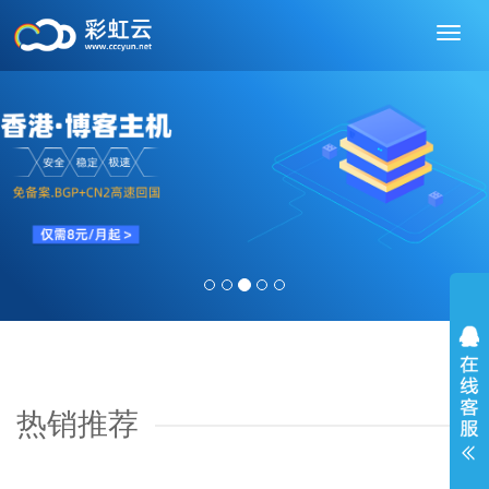
切
换
导
航
热销推荐